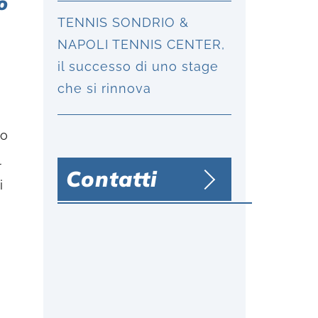
o
TENNIS SONDRIO &
NAPOLI TENNIS CENTER,
il successo di uno stage
che si rinnova
to
l
Contatti
i