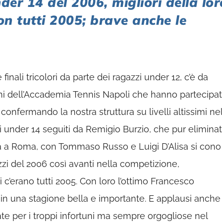
der 14 del 2006, migliori della lor
on tutti 2005; brave anche le
finali tricolori da parte dei ragazzi under 12, c’è da
ni dell’Accademia Tennis Napoli che hanno partecipa
 confermando la nostra struttura su livelli altissimi ne
li under 14 seguiti da Remigio Burzio, che pur eliminat
ata a Roma, con Tommaso Russo e Luigi D’Alisa si cono
zi del 2006 così avanti nella competizione,
c’erano tutti 2005. Con loro l’ottimo Francesco
a in una stagione bella e importante. E applausi anche
ate per i troppi infortuni ma sempre orgogliose nel