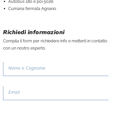
Autobus 180 e poi 502B
Cumana fermata Agnano
Richiedi informazioni
Compila il form per richiedere info e metterti in contatto
con un nostro esperto.
Si