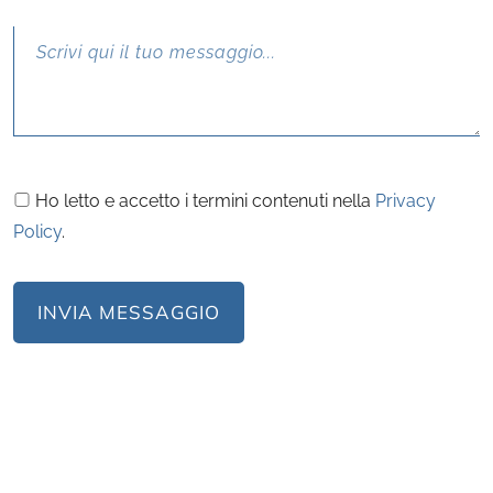
prega
di
lasciare
vuoto
questo
campo.
Ho letto e accetto i termini contenuti nella
Privacy
Policy
.