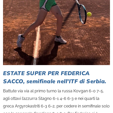
ESTATE SUPER PER FEDERICA
SACCO, semifinale nell’ITF di Serbia.
Battute via via al primo turno la russa Kovgan 6-0 7-5,
agli ottavi l’azzurra Stagno 6-1 4-6 6-3 e nei quarti la
greca Argyrokastriti 6-3 6-2, per cedere in semifinale solo