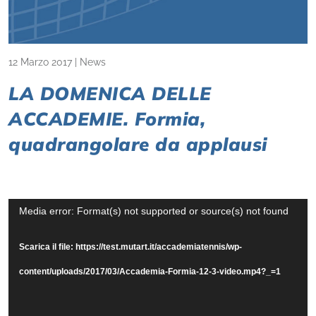
12 Marzo 2017
|
News
LA DOMENICA DELLE
ACCADEMIE. Formia,
quadrangolare da applausi
Video
Media error: Format(s) not supported or source(s) not found
Player
Scarica il file: https://test.mutart.it/accademiatennis/wp-
content/uploads/2017/03/Accademia-Formia-12-3-video.mp4?_=1