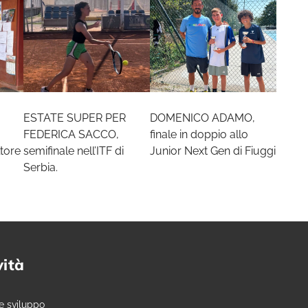
ESTATE SUPER PER
DOMENICO ADAMO,
FEDERICA SACCO,
finale in doppio allo
tore
semifinale nell’ITF di
Junior Next Gen di Fiuggi
Serbia.
vità
e sviluppo