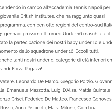
scendendo in campo all’Accademia Tennis Napoli per 
iovanile British Institutes, che ha raggiunto quasi
in programma, con ben otto regioni del centro-sud Itali
1 gennaio prossimo. Il torneo Under 16 maschile è il
utato la partecipazione dei nostri baby under 10 e und
l momento dello squadrone under 16. Eccoli tutti,
che tanti nostri under di categorie di età inferiori c
randi. Forza Ragazzi!
Vetere, Leonardo De Marco, Gregorio Porzio, Giovann
a, Emanuele Mazzotta, Luigi D’Alisa, Mattia Quintale,
renzo Crisci, Federico De Matteo, Francesco Genoves
usso, Anna Piscicelli, Maira Milone, Giordana