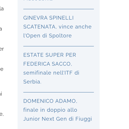
la
GINEVRA SPINELLI
SCATENATA, vince anche
a
l’Open di Spoltore
er
ESTATE SUPER PER
FEDERICA SACCO,
he
semifinale nell’ITF di
Serbia.
i
DOMENICO ADAMO,
finale in doppio allo
e,
Junior Next Gen di Fiuggi