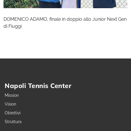
DOMENICO ADAMO, finale in doppio allo Junior Next Gen
di Fiuggi
Napoli Tennis Center
Mission
Vision
Obiettivi
Struttura