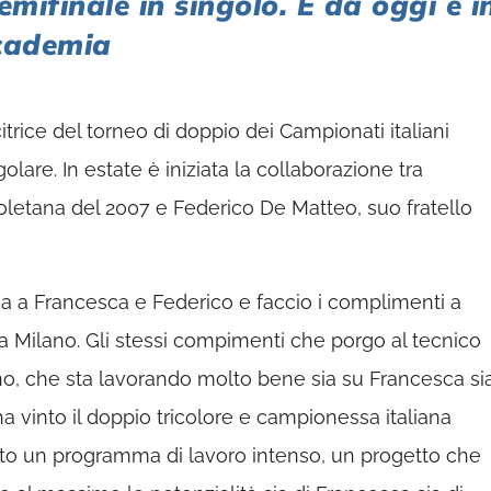
emifinale in singolo. E da oggi è i
ccademia
trice del torneo di doppio dei Campionati italiani
olare. In estate è iniziata la collaborazione tra
letana del 2007 e Federico De Matteo, suo fratello
a a Francesca e Federico e faccio i complimenti a
i a Milano. Gli stessi compimenti che porgo al tecnico
o, che sta lavorando molto bene sia su Francesca si
a vinto il doppio tricolore e campionessa italiana
iato un programma di lavoro intenso, un progetto che