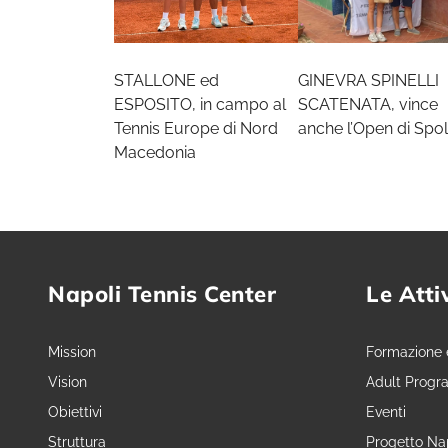
STALLONE ed
GINEVRA SPINELLI
ESPOSITO, in campo al
SCATENATA, vince
Tennis Europe di Nord
anche l’Open di Spol
Macedonia
Napoli Tennis Center
Le Atti
Mission
Formazione 
Vision
Adult Progr
Obiettivi
Eventi
Struttura
Progetto Nap