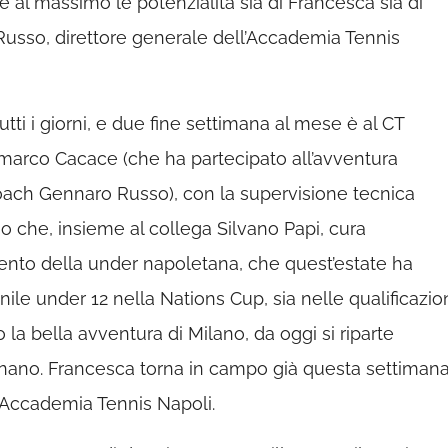
 al massimo le potenzialità sia di Francesca sia di
Russo, direttore generale dell’Accademia Tennis
tti i giorni, e due fine settimana al mese è al CT
marco Cacace (che ha partecipato all’avventura
coach Gennaro Russo), con la supervisione tecnica
o che, insieme al collega Silvano Papi, cura
nto della under napoletana, che quest’estate ha
anile under 12 nella Nations Cup, sia nelle qualificazio
po la bella avventura di Milano, da oggi si riparte
ano. Francesca torna in campo già questa settiman
l’Accademia Tennis Napoli.