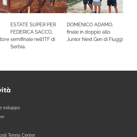
ESTATE SUPER PER
DOMENICO ADAMO,
FEDERICA SACCO,
finale in doppio allo
tore
semifinale nell’ITF di
Junior Next Gen di Fiuggi
Serbia.
vità
e sviluppo
am
oli Tennis Center