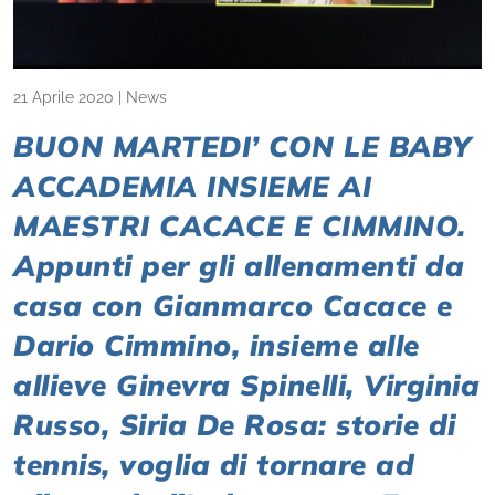
21 Aprile 2020
|
News
BUON MARTEDI’ CON LE BABY
ACCADEMIA INSIEME AI
MAESTRI CACACE E CIMMINO.
Appunti per gli allenamenti da
casa con Gianmarco Cacace e
Dario Cimmino, insieme alle
allieve Ginevra Spinelli, Virginia
Russo, Siria De Rosa: storie di
tennis, voglia di tornare ad