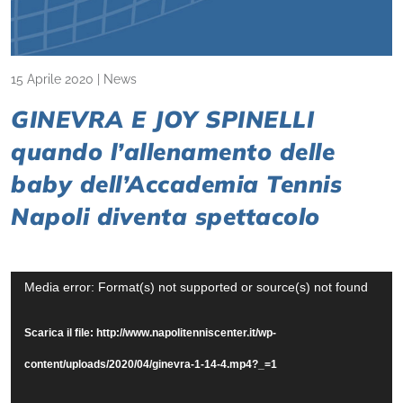
15 Aprile 2020
|
News
GINEVRA E JOY SPINELLI
quando l’allenamento delle
baby dell’Accademia Tennis
Napoli diventa spettacolo
Video
Media error: Format(s) not supported or source(s) not found
Player
Scarica il file: http://www.napolitenniscenter.it/wp-
content/uploads/2020/04/ginevra-1-14-4.mp4?_=1