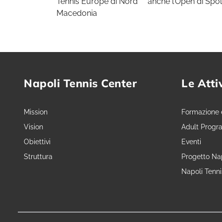
Tennis Europe di Nord
anche l’Open di Spol
Macedonia
Napoli Tennis Center
Le Atti
Mission
Formazione 
Vision
Adult Progr
Obiettivi
Eventi
Struttura
Progetto Nap
Napoli Tenn