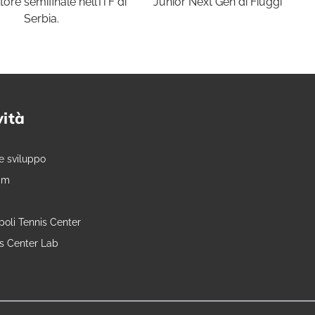
tore
semifinale nell’ITF di
Junior Next Gen di Fiuggi
Serbia.
vità
e sviluppo
am
oli Tennis Center
is Center Lab