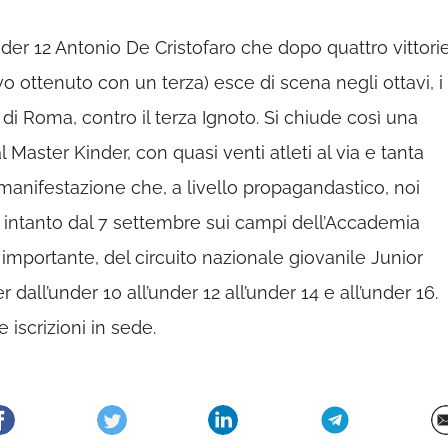
nder 12 Antonio De Cristofaro che dopo quattro vittori
vo ottenuto con un terza) esce di scena negli ottavi, i
 di Roma, contro il terza Ignoto. Si chiude così una
l Master Kinder, con quasi venti atleti al via e tanta
manifestazione che, a livello propagandastico, noi
 E intanto dal 7 settembre sui campi dell’Accademia
ù importante, del circuito nazionale giovanile Junior
dall’under 10 all’under 12 all’under 14 e all’under 16.
 iscrizioni in sede.