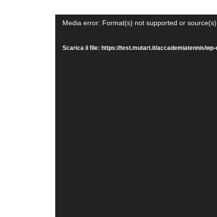
Video
Media error: Format(s) not supported or source(s)
Player
Scarica il file: https://test.mutart.it/accademiatenni