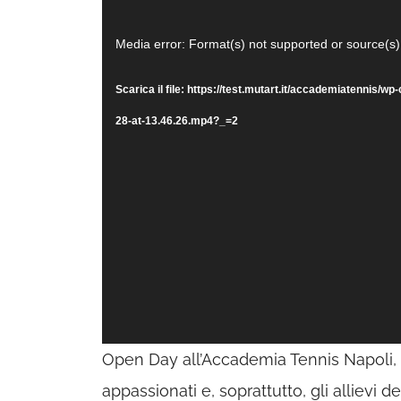
Video
Media error: Format(s) not supported or source(s)
Player
Scarica il file: https://test.mutart.it/accademiatennis
28-at-13.46.26.mp4?_=2
Open Day all’Accademia Tennis Napoli, 
appassionati e, soprattutto, gli allievi d