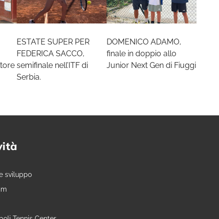
ESTATE SUPER PER
DOMENICO ADAMO,
FEDERICA SACCO,
finale in doppio allo
tore
semifinale nell’ITF di
Junior Next Gen di Fiuggi
Serbia.
vità
e sviluppo
am
oli Tennis Center