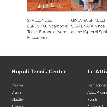
STALLONE ed
GINEVRA SPINELLI
ESPOSITO, in campo al
SCATENATA, vince
Tennis Europe di Nord
anche l’Open di Spol
Macedonia
Napoli Tennis Center
Le Atti
Mission
Formazione 
Vision
Adult Progr
Obiettivi
Eventi
Struttura
Progetto Nap