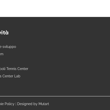
vità
e sviluppo
am
oli Tennis Center
is Center Lab
ie Policy
|
Designed by Mutart