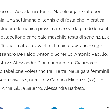
rneo dell’Accademia Tennis Napoli organizzato per i
a. Una settimana di tennis e di festa che in pratica
oncluderà domenica prossima, che vede più di 60 iscritt
el tabellone principale maschile testa di serie n.1 Lu
ione. In attesa, avanti nel main draw, anche i 3.2
essandro De Falco, Antonio Scherillo, Antonio Paolillo.
ostri 4.1 Alessandro Diana numero 1 e Gianmarco
o tabellone voleranno tra i Terza. Nella gara femmini
cquaviva, 3.1; numero 2 Carolina Minguzzi (3.2). Un
 Anna Giulia Salerno, Alessandra Barbato.