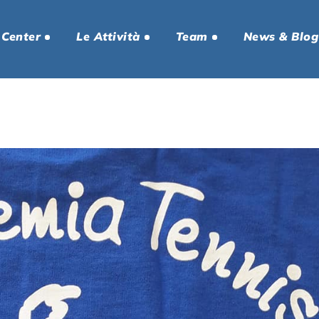
 Center
Le Attività
Team
News & Blog