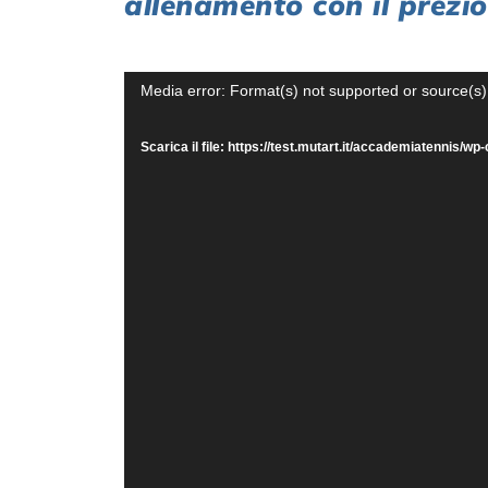
allenamento con il prezi
Video
Media error: Format(s) not supported or source(s)
Player
Scarica il file: https://test.mutart.it/accademiatenni