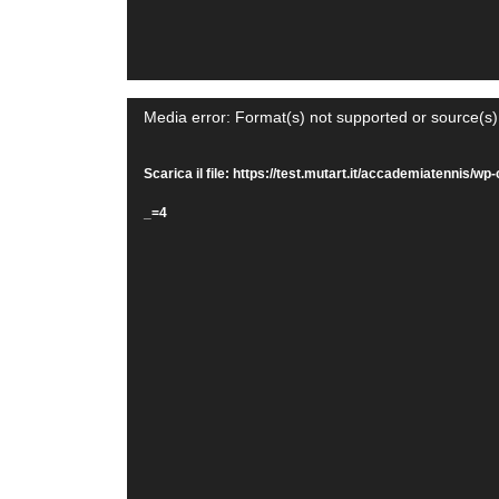
Video
Media error: Format(s) not supported or source(s)
Player
Scarica il file: https://test.mutart.it/accademiatenni
_=4