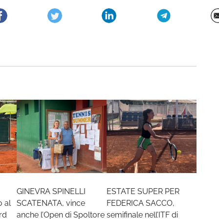
GINEVRA SPINELLI
ESTATE SUPER PER
 al
SCATENATA, vince
FEDERICA SACCO,
rd
anche l’Open di Spoltore
semifinale nell’ITF di