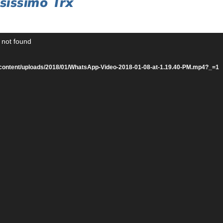
osissimo Trx
 not found
s/wp-content/uploads/2018/01/WhatsApp-Video-2018-01-08-at-1.19.40-PM.mp4?_=1