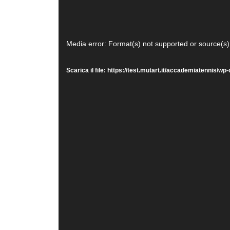
Video
Media error: Format(s) not supported or source(s)
Player
Scarica il file: https://test.mutart.it/accademiatenni