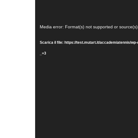
Video
Media error: Format(s) not supported or source(s)
Player
Scarica il file: https://test.mutart.it/accademiatenni
_=3