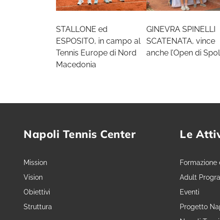
STALLONE ed
GINEVRA SPINELLI
ESPOSITO, in campo al
SCATENATA, vince
Tennis Europe di Nord
anche l’Open di Spol
Macedonia
Napoli Tennis Center
Le Atti
Mission
Formazione 
Vision
Adult Progr
Obiettivi
Eventi
Struttura
Progetto Nap