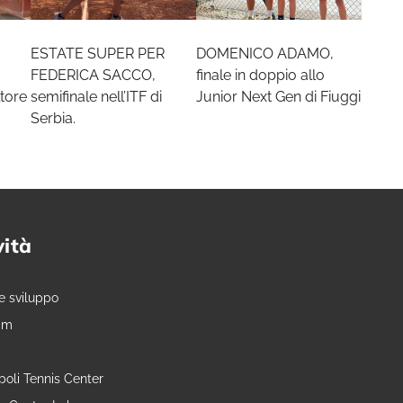
ESTATE SUPER PER
DOMENICO ADAMO,
FEDERICA SACCO,
finale in doppio allo
tore
semifinale nell’ITF di
Junior Next Gen di Fiuggi
Serbia.
vità
e sviluppo
am
oli Tennis Center