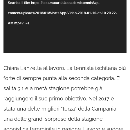
Scarica il file: https://test.mutart.it/accademiatennis/wp-
content/uploads/2018/01/WhatsApp-Video-2018-01-10-at-10.20.22-
AM.mp4?_=1
Chiara Lanzetta al lavoro. La tennista ischitana più
forte di sempre punta alla seconda categoria. E’
salita 3.1 e a metà stagione potrebbe già
raggiungere il suo primo obiettivo. Nel 2017 è
stata una delle migliori “terza” della Campania,
una delle grandi sorprese della stagione
agonistica femminile in regione. Lavoro e sudore