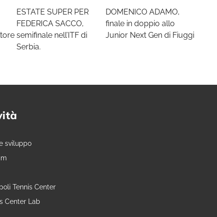
ESTATE SUPER PER
DOMENICO ADAMO,
FEDERICA SACCO,
finale in doppio allo
tore
semifinale nell’ITF di
Junior Next Gen di Fiuggi
Serbia.
vità
e sviluppo
am
oli Tennis Center
is Center Lab