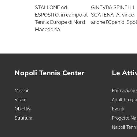
STALLONE ed
GINEVRA SPINELLI
ESPOSITO, in campo al
SCATENATA, vince
Tennis Europe di Nord
anche l’Open di Spol
Macedonia
Napoli Tennis Center
Le Atti
Mission
Formazione 
Vision
Adult Progr
Obiettivi
Eventi
Struttura
Progetto Nap
Napoli Tenn