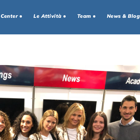
 Center
Le Attività
Team
News & Blog