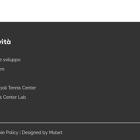
vità
e sviluppo
am
oli Tennis Center
is Center Lab
ie Policy
|
Designed by Mutart