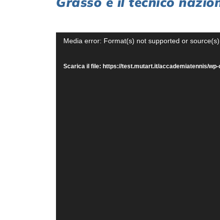
Grasso e il tecnico nazi
Video
Media error: Format(s) not supported or source(s)
Player
Scarica il file: https://test.mutart.it/accademiatenni