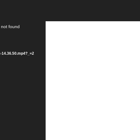
 not found
t-14.36.50.mp4?_=2